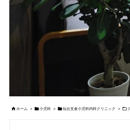

ホーム
>

小児科
>

仙台支倉小児科内科クリニック
>
