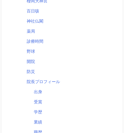
櫻岡大神宮
百日咳
神社仏閣
薬局
診療時間
野球
開院
防災
院長プロフィール
出身
受賞
学歴
業績
職歴