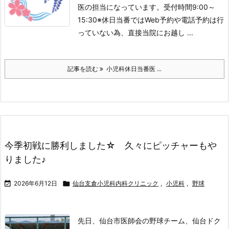
医の担当になっています。
受付時間
9:00～
15:30
※休日当番ではWeb予約や電話予約は行
っていない為、直接当院にお越し ...
記事を読む
小児科休日当番医 ...
今季初戦に勝利しました☆ 久々にピッチャーもや
りました♪

2026年6月12日

仙台支倉小児科内科クリニック
,
小児科
,
野球
先日、仙台市医師会の野球チーム、仙台ドク