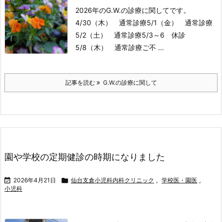
2026年のG.W.の診療に関してです。
4/30（木） 通常診療
5/1（金） 通常診療
5/2（土） 通常診療
5/3～6 休診
5/8（木） 通常診療
ご不 ...
記事を読む
G.W.の診療に関して
園や学校の定期健診の時期になりました

2026年4月21日

仙台支倉小児科内科クリニック
,
学校医・園医
,
小児科