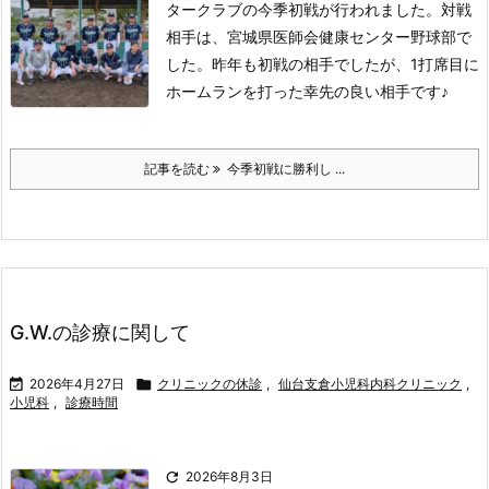
タークラブの今季初戦が行われました。
対戦
相手は、宮城県医師会健康センター野球部で
した。
昨年も初戦の相手でしたが、1打席目に
ホームランを打った幸先の良い相手です♪
記事を読む
今季初戦に勝利し ...
G.W.の診療に関して

2026年4月27日

クリニックの休診
,
仙台支倉小児科内科クリニック
,
小児科
,
診療時間

2026年8月3日