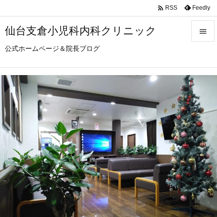

Feedly
RSS
仙台支倉小児科内科クリニック

公式ホームページ＆院長ブログ

メニュ

サイド

前へ

次へ

検索