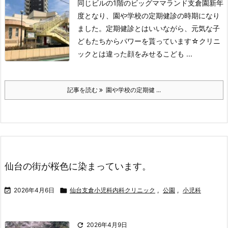
同じビルの1階のビッグママランド支倉園
新年
度となり、園や学校の定期健診の時期になり
ました。
定期健診とはいいながら、元気な子
どもたちからパワーを貰っています☆
クリニ
ックとは違った顔をみせるこども ...
記事を読む
園や学校の定期健 ...
仙台の街が桜色に染まっています。

2026年4月6日

仙台支倉小児科内科クリニック
,
公園
,
小児科

2026年4月9日