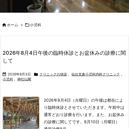

ホーム
>

小児科
2026年8月4日午後の臨時休診とお盆休みの診療に関
して

2026年8月3日

クリニックの休診
,
仙台支倉小児科内科クリニック
,
小児科
,
神社仏閣
2026年8月4日（火曜日）の午後は都合によ
り臨時休診とさせていただきます。
午前中は
通常どおり診療を行います。
また、お盆休み
の診療に関してです。
8月10日（月曜日）
通常診療
8月 ...