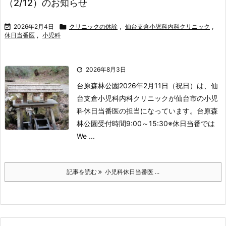
（2/12）のお知らせ

2026年2月4日

クリニックの休診
,
仙台支倉小児科内科クリニック
,
休日当番医
,
小児科

2026年8月3日
台原森林公園
2026年2月11日（祝日）は、仙
台支倉小児科内科クリニックが仙台市の小児
科休日当番医の担当になっています。
台原森
林公園
受付時間
9:00～15:30
※休日当番では
We ...
記事を読む
小児科休日当番医 ...