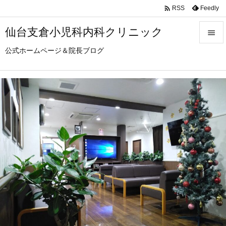

Feedly
RSS
仙台支倉小児科内科クリニック

公式ホームページ＆院長ブログ

メニュ

サイド

前へ

次へ

検索