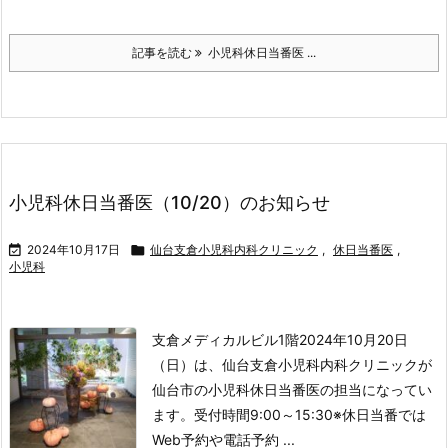
記事を読む
小児科休日当番医 ...
小児科休日当番医（10/20）のお知らせ

2024年10月17日

仙台支倉小児科内科クリニック
,
休日当番医
,
小児科
支倉メディカルビル1階
2024年10月20日
（日）は、仙台支倉小児科内科クリニックが
仙台市の小児科休日当番医の担当になってい
ます。
受付時間
9:00～15:30
※休日当番では
Web予約や電話予約 ...