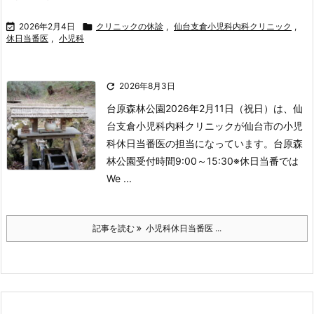

2026年2月4日

クリニックの休診
,
仙台支倉小児科内科クリニック
,
休日当番医
,
小児科

2026年8月3日
台原森林公園
2026年2月11日（祝日）は、仙
台支倉小児科内科クリニックが仙台市の小児
科休日当番医の担当になっています。
台原森
林公園
受付時間
9:00～15:30
※休日当番では
We ...
記事を読む
小児科休日当番医 ...