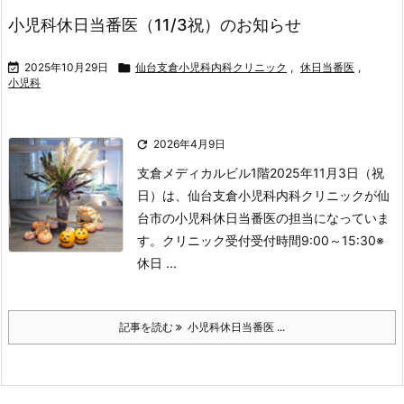
小児科休日当番医（11/3祝）のお知らせ

2025年10月29日

仙台支倉小児科内科クリニック
,
休日当番医
,
小児科

2026年4月9日
支倉メディカルビル1階
2025年11月3日（祝
日）は、仙台支倉小児科内科クリニックが仙
台市の小児科休日当番医の担当になっていま
す。
クリニック受付
受付時間
9:00～15:30
※
休日 ...
記事を読む
小児科休日当番医 ...