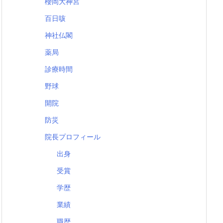
櫻岡大神宮
百日咳
神社仏閣
薬局
診療時間
野球
開院
防災
院長プロフィール
出身
受賞
学歴
業績
職歴