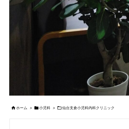

ホーム
>

小児科
>

仙台支倉小児科内科クリニック