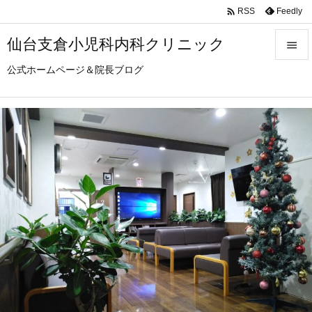

Feedly
RSS
仙台支倉小児科内科クリニック

公式ホームページ＆院長ブログ

メニュ

サイド

前へ

次へ

検索