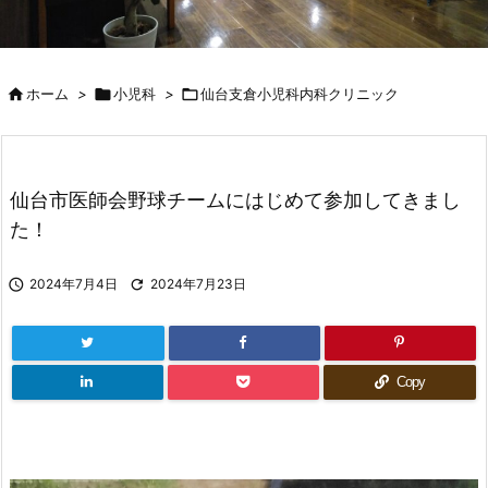

ホーム
>

小児科
>

仙台支倉小児科内科クリニック
仙台市医師会野球チームにはじめて参加してきまし
た！

2024年7月4日

2024年7月23日
Copy